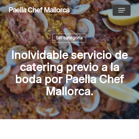
Skip
Menu
Paella Chef Mallorca
to
main
content
Sin categoría
Inolvidable servicio de
catering previo a la
boda por Paella Chef
Mallorca.