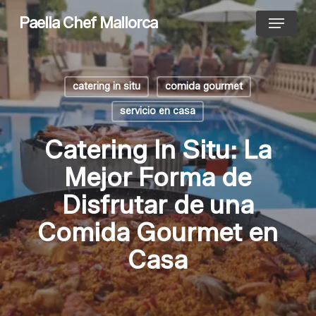
Skip
Menu
Paella Chef Mallorca
to
main
content
catering in situ
comida gourmet
servicio en casa
Catering In Situ: La
Mejor Forma de
Disfrutar de una
Comida Gourmet en
Casa